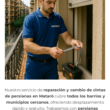
Nuestro servicio de
reparación y cambio de cintas
de persianas en Matarò
cubre
todos los barrios y
municipios cercanos
, ofreciendo desplazamiento
rápido y gratuito. Trabajamos con
persianas