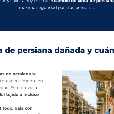
os y solicita hoy mismo el
cambio de cinta de persian
máxima seguridad para tus persianas.
a de persiana dañada y cuá
das de persiana
se
nte, especialmente en
dad. Esto provoca
el tejido o incluso
 todo, baja con