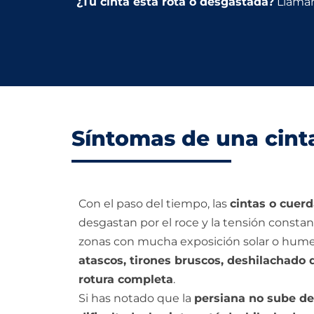
¿Tu cinta está rota o desgastada?
Lláman
Síntomas de una cint
Con el paso del tiempo, las
cintas o cuer
desgastan por el roce y la tensión consta
zonas con mucha exposición solar o hume
atascos, tirones bruscos, deshilachado d
rotura completa
.
Si has notado que la
persiana no sube del