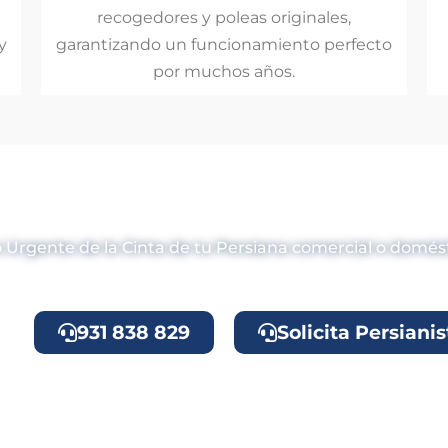
recogedores y poleas originales,
y
garantizando un funcionamiento perfecto
por muchos años.
inta de Persiana 
io Urgente de la Cinta de tu Persiana comercial o domés
931 838 829
Solicita Persianis