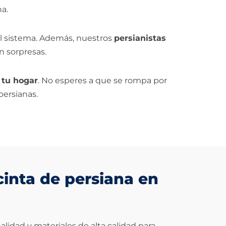
na.
el sistema. Además, nuestros
persianistas
n sorpresas.
 tu hogar
. No esperes a que se rompa por
persianas.
cinta de persiana en
lidad y materiales de alta calidad para