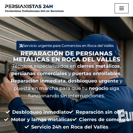
Saltar
al
contenido
Servicio urgente para Comercios en Roca del Vallès
REPARACIÓN DE PERSIANAS
METÁLICAS EN ROCA DEL VALLÈS
Técnicos especializados en
cierres metálicos
,
persianas comerciales
y
puertas enrollables
.
Reparación inmediata
,
desbloqueo urgente
y
puesta en marcha para que tu
negocio
siga
funcionando sin interrupciones.
Desbloqueo inmediato
Reparación sin obras
Motor y lamas metálicas
Cierres de comercio
Servicio 24h en Roca del Vallès