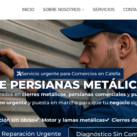
INICIO
SOBRE NOSOTROS
SERVICIOS
CONTA
Servicio urgente para Comercios en Calella
E PERSIANAS METÁLIC
izados en
cierres metálicos
,
persianas comerciales
y
pu
eo urgente
y puesta en marcha para que tu
negocio
si
ión sin obras
Motor y lamas metálicas
Cierres d
 Reparación Urgente
Diagnóstico Sin Co