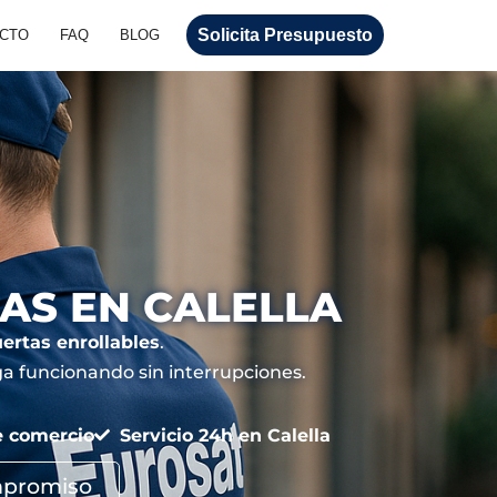
Solicita Presupuesto
CTO
FAQ
BLOG
AS EN CALELLA
ertas enrollables
.
ga funcionando sin interrupciones.
e comercio
Servicio 24h en Calella
mpromiso