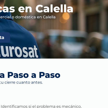
as en Calella
rcial o doméstica en Calella
ta
a Paso a Paso
u cierre cuanto antes.
r. Identificamos si el problema es mecánico,