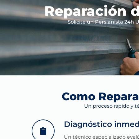
Reparación d
Solicite un Persianista 24h
Como Reparam
Un proceso rápido y t
Diagnóstico inmedi
Un técnico especializado evalú