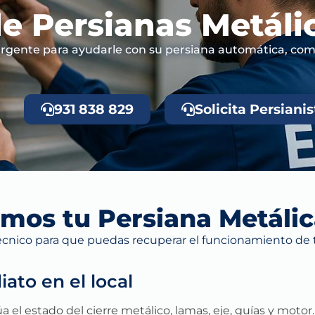
e Persianas Metálic
 Urgente para ayudarle con su persiana automática, come
931 838 829
Solicita Persianis
os tu Persiana Metálic
écnico para que puedas recuperar el funcionamiento de t
ato en el local
a el estado del cierre metálico, lamas, eje, guías y moto