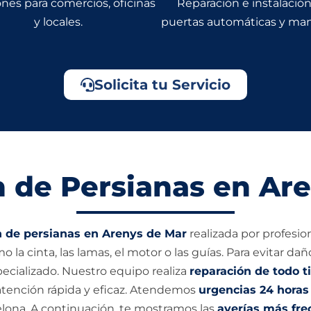
nes para comercios, oficinas
Reparación e instalació
y locales.
puertas automáticas y man
Solicita tu Servicio
 de Persianas en Ar
n de persianas en Arenys de Mar
realizada por profesion
 la cinta, las lamas, el motor o las guías. Para evitar 
pecializado. Nuestro equipo realiza
reparación de todo t
tención rápida y eficaz. Atendemos
urgencias 24 horas
celona. A continuación, te mostramos las
averías más fre