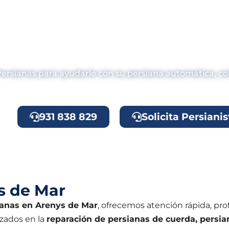
paración de Persiana
Mar?
 Persianas para ayudarle con su persiana automática, 
931 838 829
Solicita Persianis
s de Mar
ianas en Arenys de Mar
, ofrecemos atención rápida, pro
izados en la
reparación de persianas de cuerda, persi