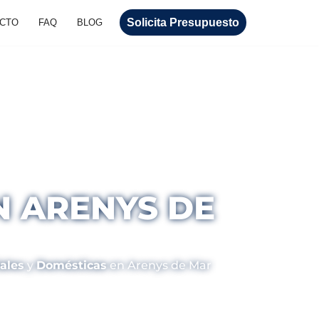
Solicita Presupuesto
CTO
FAQ
BLOG
N ARENYS DE
ales
y
Domésticas
en Arenys de Mar