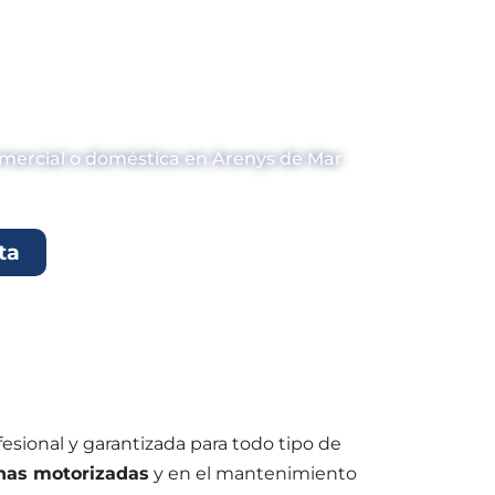
s en Arenys de
comercial o doméstica en Arenys de Mar
ta
fesional y garantizada para todo tipo de
anas motorizadas
y en el mantenimiento