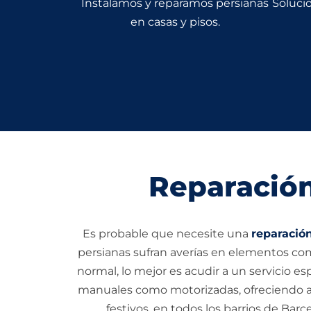
Instalamos y reparamos persianas
Solucio
en casas y pisos.
Reparación
Es probable que necesite una
reparació
persianas sufran averías en elementos como
normal, lo mejor es acudir a un servicio es
manuales como motorizadas, ofreciendo a
festivos, en todos los barrios de Bar