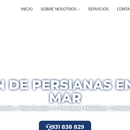
INICIO
SOBRE NOSOTROS
SERVICIOS
CONTA
 DE PERSIANAS E
MAR
lación
y
Motorización
de
Persianas Metálicas
,
Comerci
931 838 829