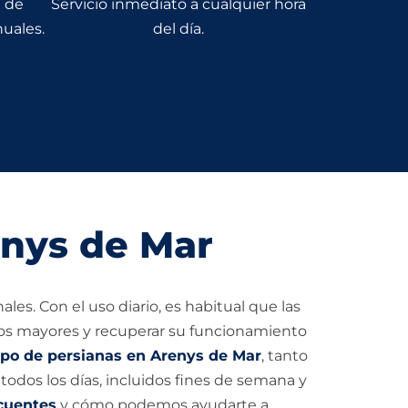
n de
Servicio inmediato a cualquier hora
uales.
del día.
enys de Mar
ales. Con el uso diario, es habitual que las
daños mayores y recuperar su funcionamiento
ipo de persianas en Arenys de Mar
, tanto
todos los días, incluidos fines de semana y
cuentes
y cómo podemos ayudarte a