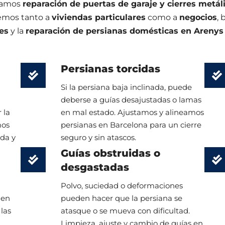
izamos
reparación de puertas de garaje y cierres metál
demos tanto a
viviendas particulares
como a
negocios
,
es
y la
reparación de persianas domésticas en Arenys
Persianas torcidas
n
Si la persiana baja inclinada, puede
deberse a guías desajustadas o lamas
 la
en mal estado. Ajustamos y alineamos
mos
persianas en Barcelona para un cierre
ida y
seguro y sin atascos.
Guías obstruidas o
desgastadas
Polvo, suciedad o deformaciones
den
pueden hacer que la persiana se
las
atasque o se mueva con dificultad.
Limpieza, ajuste y cambio de guías en