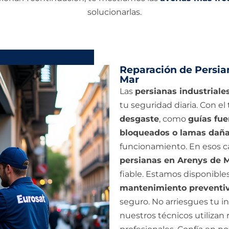
solucionarlas.
Reparación de Persia
Mar
Las
persianas industriale
tu seguridad diaria. Con e
desgaste
, como
guías fue
bloqueados o lamas dañ
funcionamiento. En esos ca
persianas en Arenys de 
fiable. Estamos disponible
mantenimiento preventi
seguro. No arriesgues tu i
nuestros técnicos utilizan