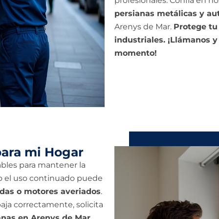
profesionales. Confía en no
persianas metálicas y a
Arenys de Mar.
Protege tu
industriales. ¡Llámanos 
momento!
para mi Hogar
bles para mantener la
ro el uso continuado puede
cidas o motores averiados
.
aja correctamente, solicita
anas en Arenys de Mar
.