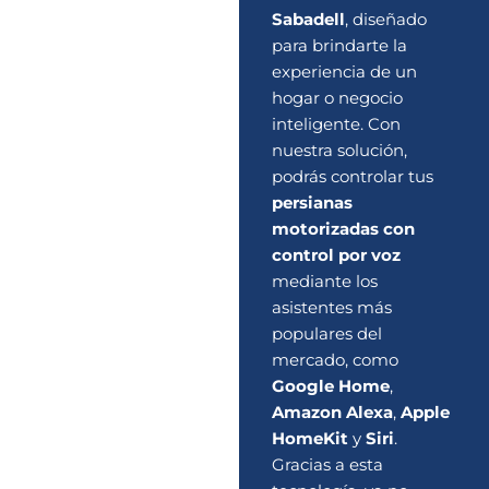
Sabadell
, diseñado
para brindarte la
experiencia de un
hogar o negocio
inteligente. Con
nuestra solución,
podrás controlar tus
persianas
motorizadas con
control por voz
mediante los
asistentes más
populares del
mercado, como
Google Home
,
Amazon Alexa
,
Apple
HomeKit
y
Siri
.
Gracias a esta