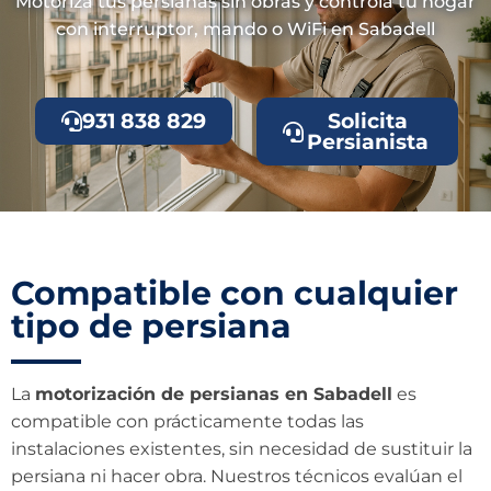
Motoriza tus persianas sin obras y controla tu hogar
con interruptor, mando o WiFi en Sabadell
931 838 829
Solicita
Persianista
Compatible con cualquier
tipo de persiana
La
motorización de persianas en Sabadell
es
compatible con prácticamente todas las
instalaciones existentes, sin necesidad de sustituir la
persiana ni hacer obra. Nuestros técnicos evalúan el