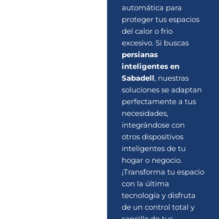
automática para
proteger tus espacios
del calor o frío
excesivo. Si buscas
persianas
inteligentes en
Sabadell
, nuestras
soluciones se adaptan
perfectamente a tus
necesidades,
integrándose con
otros dispositivos
inteligentes de tu
hogar o negocio.
¡Transforma tu espacio
con la última
tecnología y disfruta
de un control total y
sencillo de tus