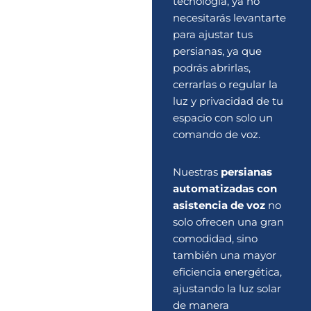
tecnología, ya no
necesitarás levantarte
para ajustar tus
persianas, ya que
podrás abrirlas,
cerrarlas o regular la
luz y privacidad de tu
espacio con solo un
comando de voz.
Nuestras
persianas
automatizadas con
asistencia de voz
no
solo ofrecen una gran
comodidad, sino
también una mayor
eficiencia energética,
ajustando la luz solar
de manera