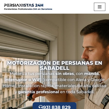
Saltar
al
contenido
MOTORIZACIÓN DE PERSIANAS EN
SABADELL
Motoriza tus persianas
sin obras
, con
mando,
interruptor o WiFi
(compatible con Alexa y Google
Home). Instalación rápida, materiales de alta calidad
y
garantía profesional
en toda Sabadell.
931 838 829