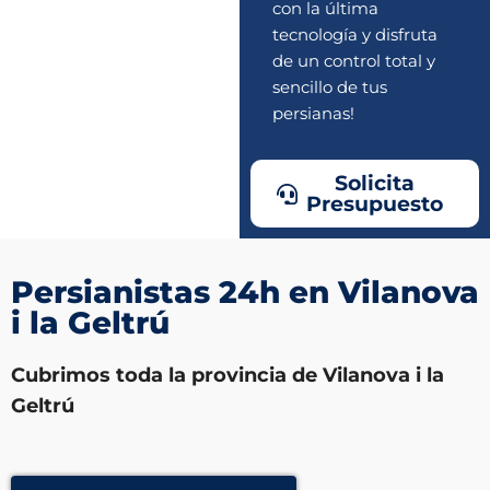
con la última
tecnología y disfruta
de un control total y
sencillo de tus
persianas!
Solicita
Presupuesto
Persianistas 24h en Vilanova
i la Geltrú
Cubrimos toda la provincia de Vilanova i la
Geltrú