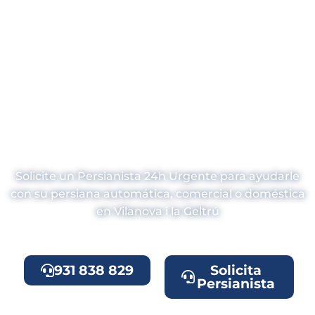
Persianistas 24h
en Vilanova i la
Geltrú
Solicite un Persianista 24h Urgente para ayudarle
con su persiana automática, comercial o doméstica
en Vilanova i la Geltrú
931 838 829
Solicita
Persianista