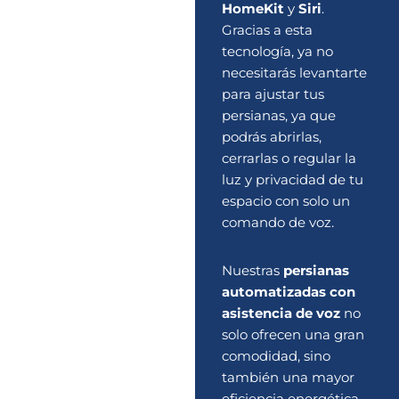
HomeKit
y
Siri
.
Gracias a esta
tecnología, ya no
necesitarás levantarte
para ajustar tus
persianas, ya que
podrás abrirlas,
cerrarlas o regular la
luz y privacidad de tu
espacio con solo un
comando de voz.
Nuestras
persianas
automatizadas con
asistencia de voz
no
solo ofrecen una gran
comodidad, sino
también una mayor
eficiencia energética,