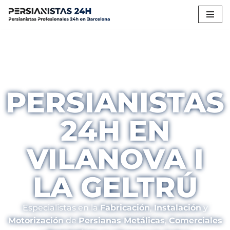
Saltar
al
contenido
PERSIANISTAS
24H EN
VILANOVA I
LA GELTRÚ
Especialistas en la
Fabricación
,
Instalación
y
Motorización
de
Persianas Metálicas
,
Comerciales