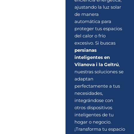
ajustando la luz solar
de manera
automática para
proteger tus espacios
del calor o frío
excesivo. Si buscas
persianas
inteligentes en
Vilanova i la Geltrú
,
nuestras soluciones se
adaptan
perfectamente a tus
necesidades,
integrándose con
otros dispositivos
inteligentes de tu
hogar o negocio.
¡Transforma tu espacio