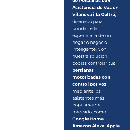
de Persianas con
Asistencia de Voz en
Vilanova i la Geltrú
,
diseñado para
brindarte la
experiencia de un
hogar o negocio
inteligente. Con
nuestra solución,
podrás controlar tus
persianas
motorizadas con
control por voz
mediante los
asistentes más
populares del
mercado, como
Google Home
,
Amazon Alexa
,
Apple