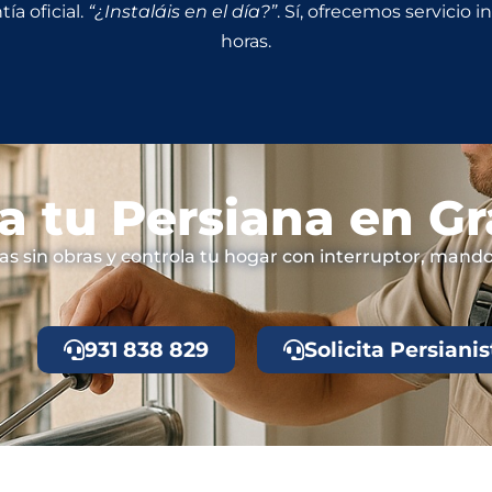
ía oficial.
“¿Instaláis en el día?”
. Sí, ofrecemos servicio 
horas.
a tu Persiana en Gr
as sin obras y controla tu hogar con interruptor, mando
931 838 829
Solicita Persianis