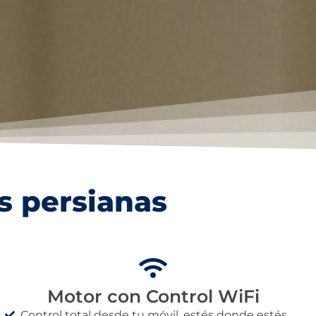
s persianas
Motor con Control WiFi
Control total desde tu móvil, estés donde estés