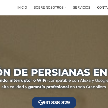
INICIO
SOBRE NOSOTROS
SERVICIOS
CONTA
N DE PERSIANAS E
do, interruptor o WiFi
(compatible con Alexa y Google
alta calidad y
garantía profesional
en toda Granollers.
931 838 829