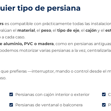
ier tipo de persiana
rs
es compatible con prácticamente todas las instalacione
valúan el
material
, el
peso
, el
tipo de eje
, el
cajón
y el
es
a cada caso.
e aluminio, PVC o madera
, como en persianas antiguas
podemos motorizar varias persianas a la vez, centralizarl
 que prefieras —interruptor, mando o control desde el
uso.
Persianas con cajón interior o exterior
C
Persianas de ventanal o balconera
P