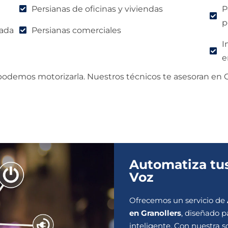
Persianas de oficinas y viviendas
P
p
rada
Persianas comerciales
I
e
 podemos motorizarla. Nuestros técnicos te asesoran en Gr
Automatiza tus
Voz
Ofrecemos un servicio de
en Granollers
, diseñado p
inteligente. Con nuestra s