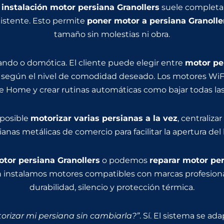
a
instalación motor persiana Granollers
suele completar
existente. Esto permite
poner motor a persiana Granolle
tamaño sin molestias ni obra.
ndo o domótica. El cliente puede elegir entre
motor pe
, según el nivel de comodidad deseado. Los motores WiFi
le Home y crear rutinas automáticas como bajar todas las p
 posible
motorizar varias persianas a la vez
, centraliza
ianas metálicas de comercio para facilitar la apertura del l
tor persiana Granollers
o podemos
reparar motor per
én instalamos motores compatibles con marcas profesio
durabilidad, silencio y protección térmica.
rizar mi persiana sin cambiarla?”
. Sí. El sistema se ad