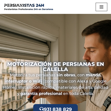
Saltar
al
contenido
MOTORIZACIÓN DE PERSIANAS EN
CALELLA
Motoriza tus persianas
sin obras
, con
mando,
interruptor o WiFi
(compatible con Alexa y Google
Home). Instalación rápida, materiales de alta calidad
y
garantía profesional
en toda Calella.
931 838 829