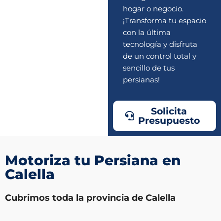
hogar o negocio.
¡Transforma tu espacio
con la última
tecnología y disfruta
de un control total y
sencillo de tus
persianas!
Solicita
Presupuesto
Motoriza tu Persiana en
Calella
Cubrimos toda la provincia de Calella