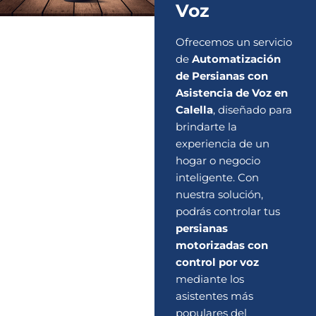
Voz
Ofrecemos un servicio
de
Automatización
de Persianas con
Asistencia de Voz en
Calella
, diseñado para
brindarte la
experiencia de un
hogar o negocio
inteligente. Con
nuestra solución,
podrás controlar tus
persianas
motorizadas con
control por voz
mediante los
asistentes más
populares del