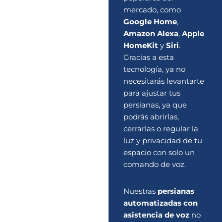
mercado, como
Google Home
,
Amazon Alexa
,
Apple
HomeKit
y
Siri
.
Gracias a esta
tecnología, ya no
necesitarás levantarte
para ajustar tus
persianas, ya que
podrás abrirlas,
cerrarlas o regular la
luz y privacidad de tu
espacio con solo un
comando de voz.
Nuestras
persianas
automatizadas con
asistencia de voz
no