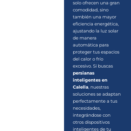
solo ofrecen una gran
comodidad, sino
también una mayor
eficiencia energética,
ajustando la luz solar
de manera
automática para
proteger tus espacios
del calor o frío
excesivo. Si buscas
persianas
inteligentes en
Calella
, nuestras
soluciones se adaptan
perfectamente a tus
necesidades,
integrándose con
otros dispositivos
inteligentes de tu