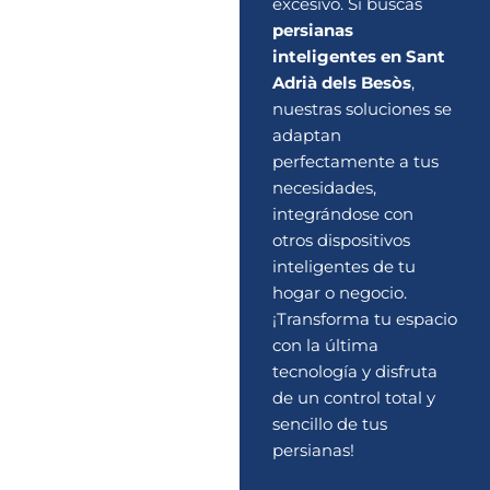
excesivo. Si buscas
persianas
inteligentes en Sant
Adrià dels Besòs
,
nuestras soluciones se
adaptan
perfectamente a tus
necesidades,
integrándose con
otros dispositivos
inteligentes de tu
hogar o negocio.
¡Transforma tu espacio
con la última
tecnología y disfruta
de un control total y
sencillo de tus
persianas!