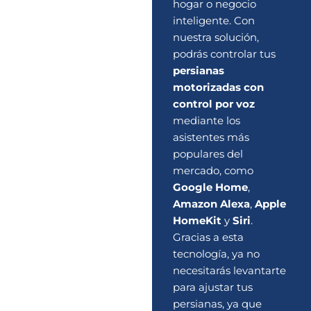
hogar o negocio
inteligente. Con
nuestra solución,
podrás controlar tus
persianas
motorizadas con
control por voz
mediante los
asistentes más
populares del
mercado, como
Google Home
,
Amazon Alexa
,
Apple
HomeKit
y
Siri
.
Gracias a esta
tecnología, ya no
necesitarás levantarte
para ajustar tus
persianas, ya que