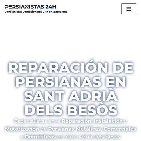
Saltar
al
contenido
REPARACIÓN DE
PERSIANAS EN
SANT ADRIÀ
DELS BESÒS
Especialistas en la
Reparación
,
Instalación
y
Motorización
de
Persianas Metálicas
,
Comerciales
y
Domésticas
en Sant Adrià dels Besòs