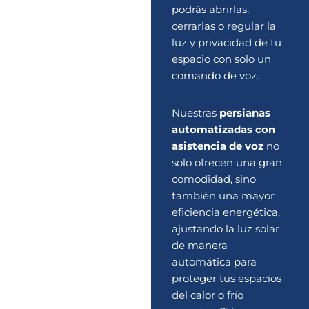
podrás abrirlas,
cerrarlas o regular la
luz y privacidad de tu
espacio con solo un
comando de voz.
Nuestras
persianas
automatizadas con
asistencia de voz
no
solo ofrecen una gran
comodidad, sino
también una mayor
eficiencia energética,
ajustando la luz solar
de manera
automática para
proteger tus espacios
del calor o frío