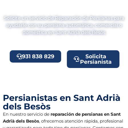
Adrià dels Besòs?
Solicite un servicio de Reparación de Persianas para
ayudarle con su persiana automática, comercial o
doméstica en Sant Adrià dels Besòs
931 838 829
Solicita
Persianista
Persianistas en Sant Adrià
dels Besòs
En nuestro servicio de
reparación de persianas en Sant
Adrià dels Besòs
, ofrecemos atención rápida, profesional
y garantizada para todo tipo de persianas. Contamos con