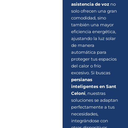
asistencia de voz
no
solo ofrecen una gran
comodidad, sino
también una mayor
eficiencia energética,
ajustando la luz solar
de manera
automática para
proteger tus espacios
del calor o frío
excesivo. Si buscas
persianas
inteligentes en Sant
Celoni
, nuestras
soluciones se adaptan
perfectamente a tus
necesidades,
integrándose con
otros dispositivos