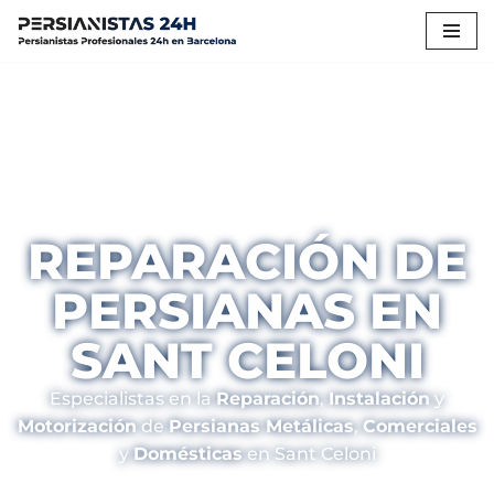
Saltar
al
contenido
REPARACIÓN DE
PERSIANAS EN
SANT CELONI
Especialistas en la
Reparación
,
Instalación
y
Motorización
de
Persianas Metálicas
,
Comerciales
y
Domésticas
en Sant Celoni