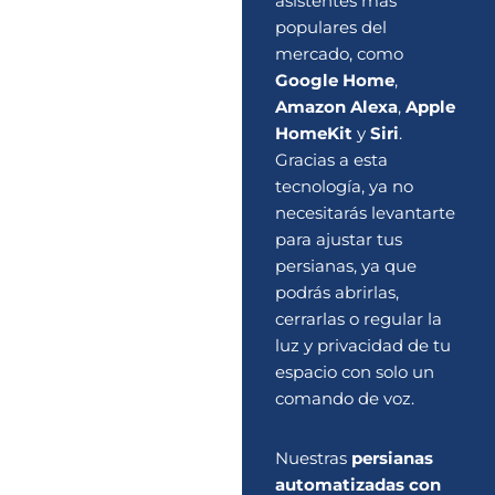
asistentes más
populares del
mercado, como
Google Home
,
Amazon Alexa
,
Apple
HomeKit
y
Siri
.
Gracias a esta
tecnología, ya no
necesitarás levantarte
para ajustar tus
persianas, ya que
podrás abrirlas,
cerrarlas o regular la
luz y privacidad de tu
espacio con solo un
comando de voz.
Nuestras
persianas
automatizadas con