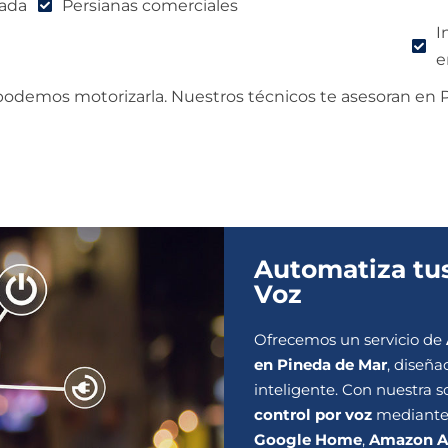
rada
Persianas comerciales
I
e
 podemos motorizarla. Nuestros técnicos te asesoran en P
Automatiza tus
Voz
Ofrecemos un servicio de
en Pineda de Mar
, diseña
inteligente. Con nuestra s
control por voz
mediante 
Google Home
,
Amazon A