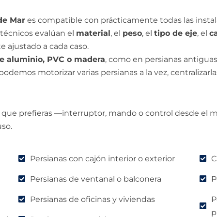
de Mar
es compatible con prácticamente todas las instal
s técnicos evalúan el
material
, el
peso
, el
tipo de eje
, el
c
 ajustado a cada caso.
e aluminio, PVC o madera
, como en persianas antiguas
podemos motorizar varias persianas a la vez, centralizarl
 que prefieras —interruptor, mando o control desde el
uso.
Persianas con cajón interior o exterior
C
Persianas de ventanal o balconera
P
Persianas de oficinas y viviendas
P
p