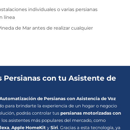
nstalaciones individuales o varias persianas
n línea
ineda de Mar antes de realizar cualquier
 Persianas con tu Asistente de
Automatización de Persianas con Asistencia de Voz
do para brindarte la experiencia de un hogar o negocio
olución, podrás controlar tus
persianas motorizadas con
los asistentes más populares del mercado, como
lexa
,
Apple HomeKit
y
Siri
. Gracias a esta tecnología, ya