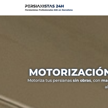
Saltar
al
contenido
MOTORIZACIÓN
Motoriza tus persianas
sin obras
, con
man
a