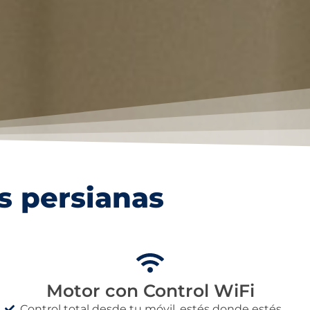
s persianas
Motor con Control WiFi
Control total desde tu móvil, estés donde estés