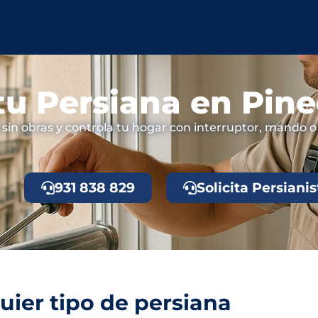
tu Persiana en Pin
 sin obras y controla tu hogar con interruptor, mando 
931 838 829
Solicita Persianis
ier tipo de persiana