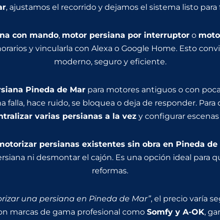
ar
, ajustamos el recorrido y dejamos el sistema listo para
ana con mando
,
motor persiana por interruptor
o
moto
 horarios y vincularla con Alexa o Google Home. Esto con
moderno, seguro y eficiente.
siana Pineda de Mar
para motores antiguos o con poca 
 falla, hace ruido, se bloquea o deja de responder. Par
ntralizar varias persianas a la vez
y configurar escenas
motorizar persianas existentes sin obra en Pineda de
 persiana ni desmontar el cajón. Es una opción ideal para 
reformas.
rizar una persiana en Pineda de Mar”
, el precio varía 
on marcas de gama profesional como
Somfy y A-OK
, ga