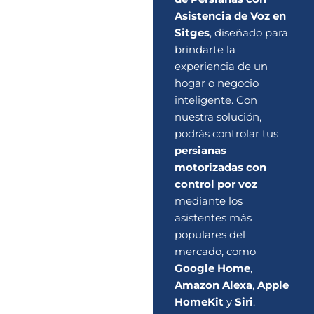
Asistencia de Voz en
Sitges
, diseñado para
brindarte la
experiencia de un
hogar o negocio
inteligente. Con
nuestra solución,
podrás controlar tus
persianas
motorizadas con
control por voz
mediante los
asistentes más
populares del
mercado, como
Google Home
,
Amazon Alexa
,
Apple
HomeKit
y
Siri
.