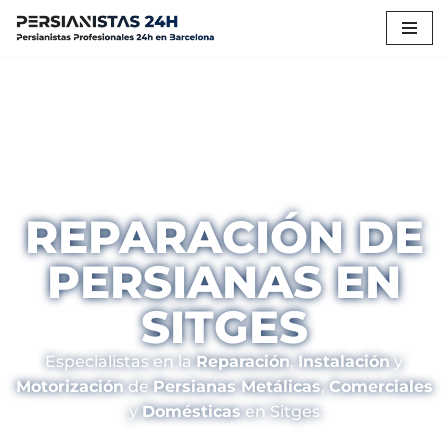
Saltar
al
contenido
REPARACIÓN DE
PERSIANAS EN
SITGES
Especialistas en la
Reparación
,
Instalación
y
Motorización
de
Persianas Metálicas
,
Comerciales
y
Domésticas
en Sitges