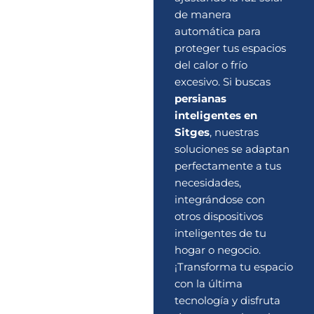
de manera
automática para
proteger tus espacios
del calor o frío
excesivo. Si buscas
persianas
inteligentes en
Sitges
, nuestras
soluciones se adaptan
perfectamente a tus
necesidades,
integrándose con
otros dispositivos
inteligentes de tu
hogar o negocio.
¡Transforma tu espacio
con la última
tecnología y disfruta