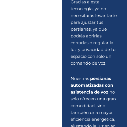
Gracias a esta
tecnología, ya no
necesitarás levantarte
para ajustar tus
persianas, ya que
podrás abrirlas,
cerrarlas o regular la
luz y privacidad de tu
espacio con solo un
comando de voz.
Nuestras
persianas
automatizadas con
asistencia de voz
no
solo ofrecen una gran
comodidad, sino
también una mayor
eficiencia energética,
ajustando la luz solar