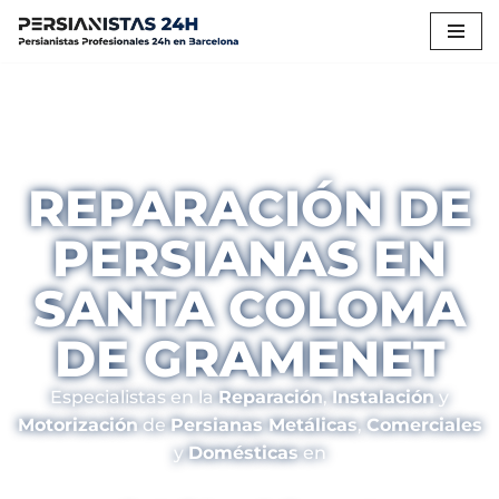
Saltar
al
contenido
REPARACIÓN DE
PERSIANAS EN
SANTA COLOMA
DE GRAMENET
Especialistas en la
Reparación
,
Instalación
y
Motorización
de
Persianas Metálicas
,
Comerciales
y
Domésticas
en