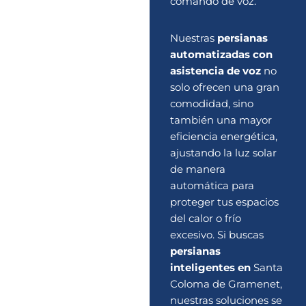
comando de voz.
Nuestras
persianas
automatizadas con
asistencia de voz
no
solo ofrecen una gran
comodidad, sino
también una mayor
eficiencia energética,
ajustando la luz solar
de manera
automática para
proteger tus espacios
del calor o frío
excesivo. Si buscas
persianas
inteligentes en
Santa
Coloma de Gramenet,
nuestras soluciones se