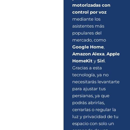
motorizadas con
control por voz
mediante los
asistentes más
populares del
mercado, como
Google Home
,
Amazon Alexa
,
Apple
HomeKit
y
Siri
.
Gracias a esta
tecnología, ya no
necesitarás levantarte
para ajustar tus
persianas, ya que
podrás abrirlas,
cerrarlas o regular la
luz y privacidad de tu
espacio con solo un