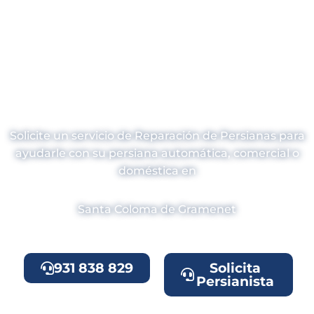
¿Necesitas
Reparación de
Persianas en Santa
Coloma de
Gramenet?
Solicite un servicio de Reparación de Persianas para
ayudarle con su persiana automática, comercial o
doméstica en
Santa Coloma de Gramenet
931 838 829
Solicita
Persianista