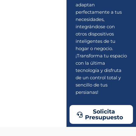
adaptan
perfectamente a tus
necesidades,
integrándose con
otros dispositivos
inteligentes de tu
hogar o negocio.
¡Transforma tu espacio
con la última
tecnología y disfruta
de un control total y
sencillo de tus
persianas!
Solicita
Presupuesto