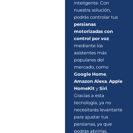
inteligente. Con
nuestra solución,
podrás controlar tus
persianas
motorizadas con
control por voz
mediante los
asistentes más
populares del
mercado, como
Google Home
,
Amazon Alexa
,
Apple
HomeKit
y
Siri
.
Gracias a esta
tecnología, ya no
necesitarás levantarte
para ajustar tus
persianas, ya que
podrás abrirlas,