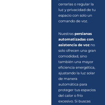
cerrarlas o regular la
luz y privacidad de tu
espacio con solo un
comando de voz.
Nuestras
persianas
automatizadas con
asistencia de voz
no
solo ofrecen una gran
comodidad, sino
también una mayor
eficiencia energética,
ajustando la luz solar
de manera
automática para
proteger tus espacios
del calor o frío
excesivo. Si buscas