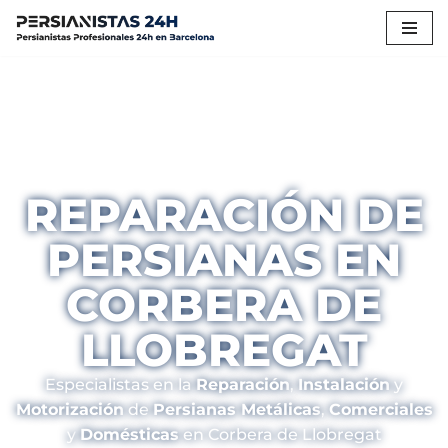
Saltar
al
contenido
REPARACIÓN DE
PERSIANAS EN
CORBERA DE
LLOBREGAT
Especialistas en la
Reparación
,
Instalación
y
Motorización
de
Persianas Metálicas
,
Comerciales
y
Domésticas
en Corbera de Llobregat