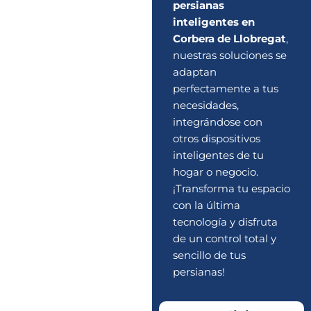
persianas
inteligentes en
Corbera de Llobregat
,
nuestras soluciones se
adaptan
perfectamente a tus
necesidades,
integrándose con
otros dispositivos
inteligentes de tu
hogar o negocio.
¡Transforma tu espacio
con la última
tecnología y disfruta
de un control total y
sencillo de tus
persianas!