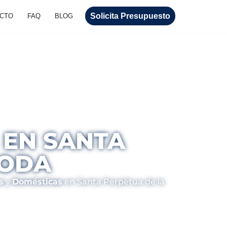
Solicita Presupuesto
CTO
FAQ
BLOG
 EN SANTA
GODA
s
y
Domésticas
en Santa Perpètua de la