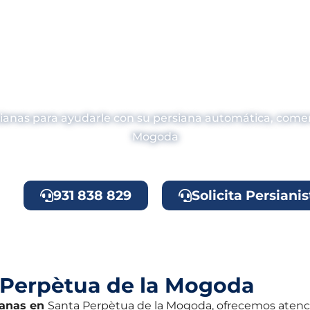
Reparación de Persia
erpètua de la Mogod
rsianas para ayudarle con su persiana automática, come
Mogoda
931 838 829
Solicita Persianis
a Perpètua de la Mogoda
ianas en
Santa Perpètua de la Mogoda, ofrecemos atenció