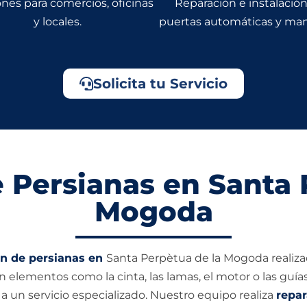
nes para comercios, oficinas
Reparación e instalació
y locales.
puertas automáticas y man
Solicita tu Servicio
 Persianas en Santa 
Mogoda
ón de persianas en
Santa Perpètua de la Mogoda realizada
en elementos como la cinta, las lamas, el motor o las guía
a un servicio especializado. Nuestro equipo realiza
repar