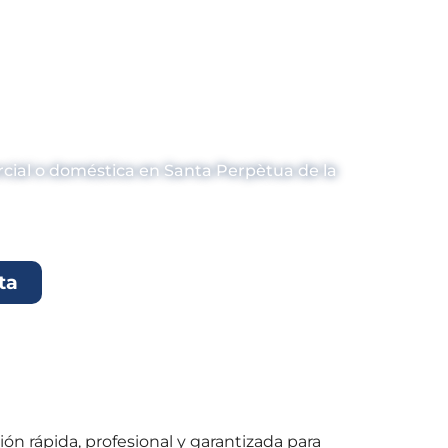
nas en Santa
a?
rcial o doméstica en Santa Perpètua de la
ta
n rápida, profesional y garantizada para