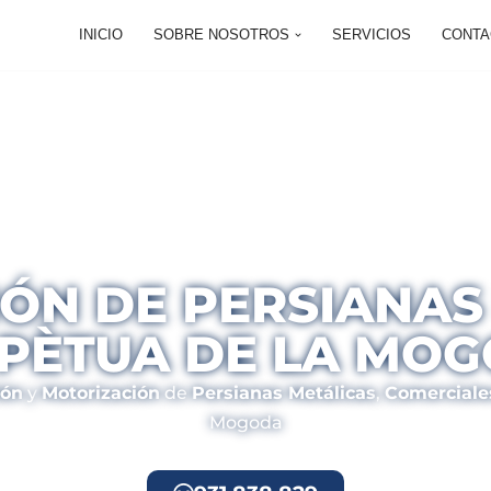
INICIO
SOBRE NOSOTROS
SERVICIOS
CONTA
ÓN DE PERSIANAS
PÈTUA DE LA MO
ión
y
Motorización
de
Persianas Metálicas
,
Comerciale
Mogoda