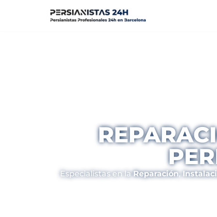
Saltar
al
contenido
REPARACI
PER
Especialistas en la
Reparación
,
Instalac