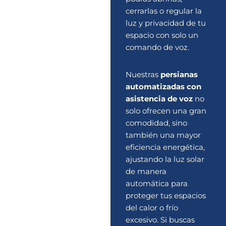
cerrarlas o regular la
luz y privacidad de tu
espacio con solo un
comando de voz.
Nuestras
persianas
automatizadas con
asistencia de voz
no
solo ofrecen una gran
comodidad, sino
también una mayor
eficiencia energética,
ajustando la luz solar
de manera
automática para
proteger tus espacios
del calor o frío
excesivo. Si buscas