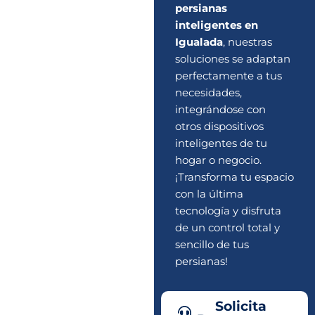
persianas
inteligentes en
Igualada
, nuestras
soluciones se adaptan
perfectamente a tus
necesidades,
integrándose con
otros dispositivos
inteligentes de tu
hogar o negocio.
¡Transforma tu espacio
con la última
tecnología y disfruta
de un control total y
sencillo de tus
persianas!
Solicita