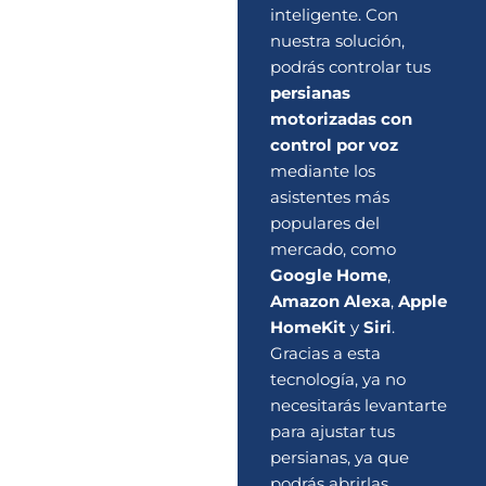
inteligente. Con
nuestra solución,
podrás controlar tus
persianas
motorizadas con
control por voz
mediante los
asistentes más
populares del
mercado, como
Google Home
,
Amazon Alexa
,
Apple
HomeKit
y
Siri
.
Gracias a esta
tecnología, ya no
necesitarás levantarte
para ajustar tus
persianas, ya que
podrás abrirlas,