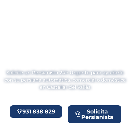
Persianistas 24h
en Castellar del
Vallès
Solicite un Persianista 24h Urgente para ayudarle
con su persiana automática, comercial o doméstica
en Castellar del Vallès
931 838 829
Solicita
Persianista