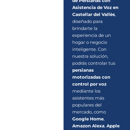
de Persianas con
Asistencia de Voz en
Castellar del Vallès
,
diseñado para
brindarte la
experiencia de un
hogar o negocio
inteligente. Con
nuestra solución,
podrás controlar tus
persianas
motorizadas con
control por voz
mediante los
asistentes más
populares del
mercado, como
Google Home
,
Amazon Alexa
,
Apple