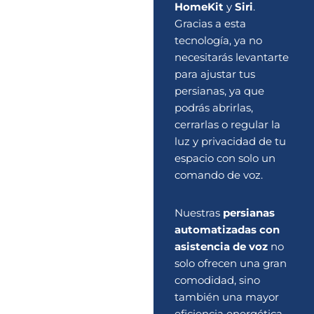
HomeKit
y
Siri
.
Gracias a esta
tecnología, ya no
necesitarás levantarte
para ajustar tus
persianas, ya que
podrás abrirlas,
cerrarlas o regular la
luz y privacidad de tu
espacio con solo un
comando de voz.
Nuestras
persianas
automatizadas con
asistencia de voz
no
solo ofrecen una gran
comodidad, sino
también una mayor
eficiencia energética,