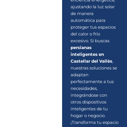
ajustando la luz solar
de manera
automática para
proteger tus espacios
del calor o frío
excesivo. Si buscas
persianas
inteligentes en
Castellar del Vallès
,
nuestras soluciones se
adaptan
perfectamente a tus
necesidades,
integrándose con
otros dispositivos
inteligentes de tu
hogar o negocio.
¡Transforma tu espacio