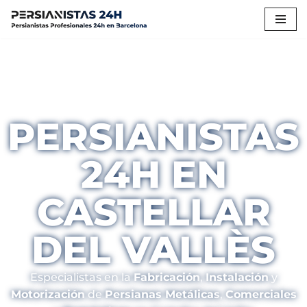
Saltar
al
contenido
PERSIANISTAS
24H EN
CASTELLAR
DEL VALLÈS
Especialistas en la
Fabricación
,
Instalación
y
Motorización
de
Persianas Metálicas
,
Comerciales